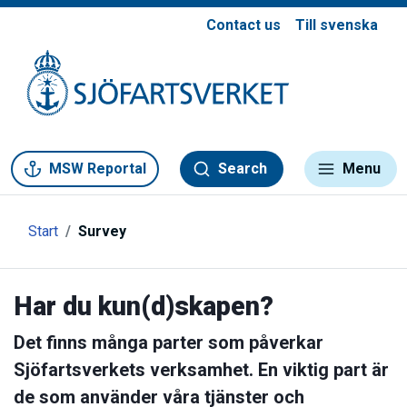
Contact us
Till svenska
Gå till meny
Gå till innehåll
Gå till kontakt
MSW Reportal
Search
Menu
Start
Survey
Har du kun(d)skapen?
Det finns många parter som påverkar
Sjöfartsverkets verksamhet. En viktig part är
de som använder våra tjänster och