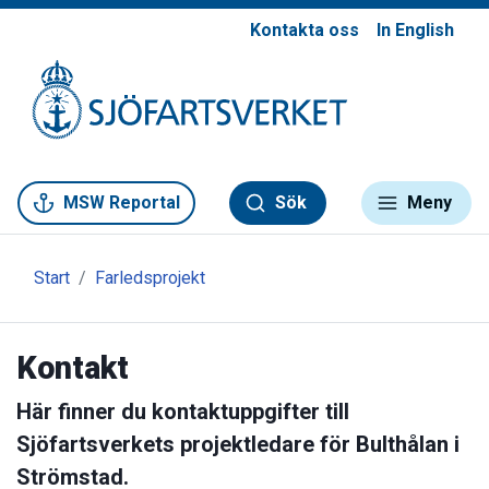
Kontakta oss
In English
Gå till meny
Gå till innehåll
Gå till kontakt
MSW Reportal
Sök
Meny
Start
Farledsprojekt
Kontakt
Här finner du kontaktuppgifter till
Sjöfartsverkets projektledare för Bulthålan i
Strömstad.