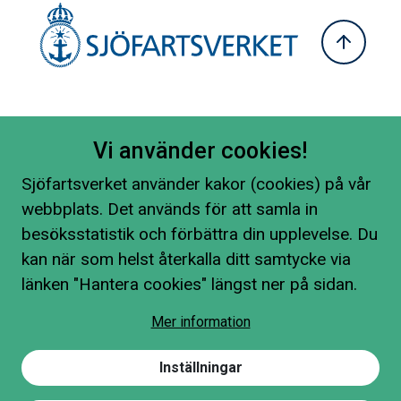
Vi använder cookies!
Sjöfartsverket använder kakor (cookies) på vår
webbplats. Det används för att samla in
besöksstatistik och förbättra din upplevelse. Du
kan när som helst återkalla ditt samtycke via
länken "Hantera cookies" längst ner på sidan.
Mer information
Inställningar