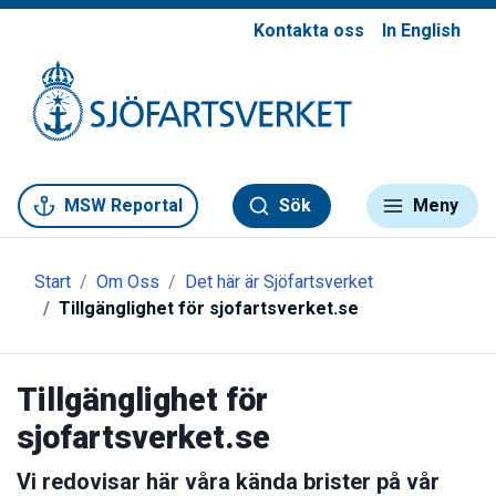
Kontakta oss
In English
Gå till meny
Gå till innehåll
Gå till kontakt
MSW Reportal
Sök
Meny
Start
Om Oss
Det här är Sjöfartsverket
Tillgänglighet för sjofartsverket.se
Tillgänglighet för
sjofartsverket.se
Vi redovisar här våra kända brister på vår