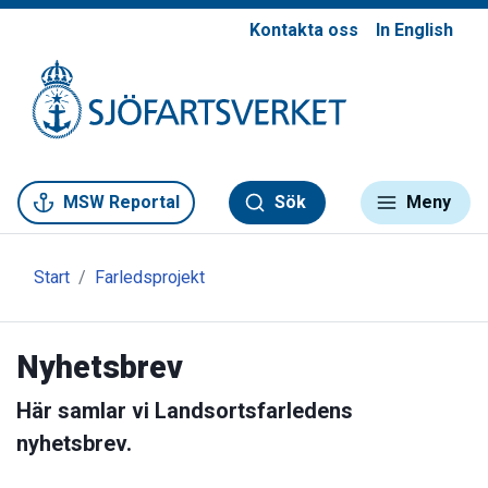
Kontakta oss
In English
Gå till meny
Gå till innehåll
Gå till kontakt
MSW Reportal
Sök
Meny
Start
Farledsprojekt
Nyhetsbrev
Här samlar vi Landsortsfarledens
nyhetsbrev.