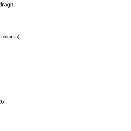
ragit..
Chalmers)
26