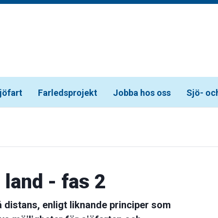
jöfart
Farledsprojekt
Jobba hos oss
Sjö- oc
land - fas 2
å distans, enligt liknande principer som