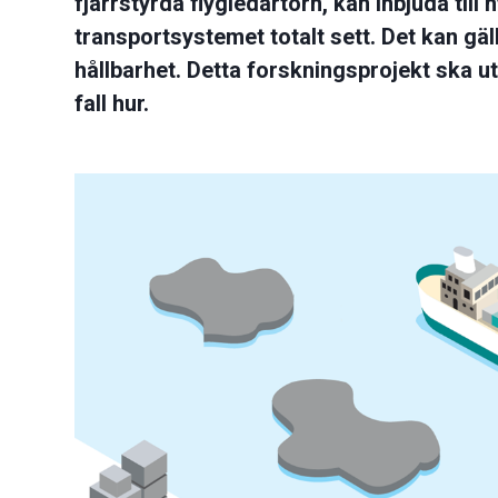
fjärrstyrda flygledartorn, kan inbjuda till
transportsystemet totalt sett. Det kan gäl
hållbarhet. Detta forskningsprojekt ska ut
fall hur.