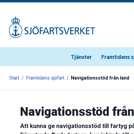
Gå till meny
Gå till innehåll
Gå till kontakt
Tjänster
Framtidens s
Start
Framtidens sjöfart
Navigationsstöd från land
Navigationsstöd från 
Att kunna ge navigationsstöd till fartyg p