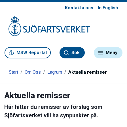
Kontakta oss
In English
Gå till meny
Gå till innehåll
Gå till kontakt
MSW Reportal
Sök
Meny
Start
Om Oss
Lagrum
Aktuella remisser
Aktuella remisser
Här hittar du remisser av förslag som
Sjöfartsverket vill ha synpunkter på.