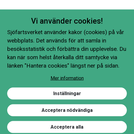
Vi använder cookies!
Sjöfartsverket använder kakor (cookies) på vår
webbplats. Det används för att samla in
besöksstatistik och förbättra din upplevelse. Du
kan när som helst återkalla ditt samtycke via
länken "Hantera cookies" längst ner på sidan.
Mer information
Inställningar
Acceptera nödvändiga
Acceptera alla