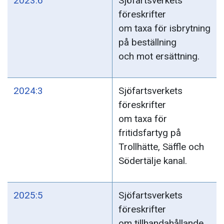
2023:6
Sjöfartsverkets
föreskrifter
om taxa för isbrytning
på beställning
och mot ersättning.
2024:3
Sjöfartsverkets
föreskrifter
om taxa för
fritidsfartyg på
Trollhätte, Säffle och
Södertälje kanal.
2025:5
Sjöfartsverkets
föreskrifter
om tillhandahållande