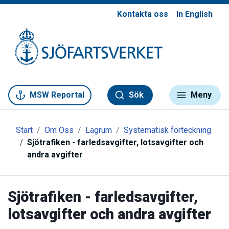
Kontakta oss
In English
Gå till meny
Gå till innehåll
Gå till kontakt
MSW Reportal
Sök
Meny
Start
Om Oss
Lagrum
Systematisk förteckning
Sjötrafiken - farledsavgifter, lotsavgifter och
andra avgifter
Sjötrafiken - farledsavgifter,
lotsavgifter och andra avgifter