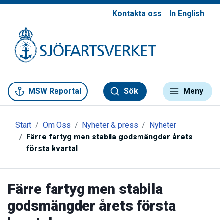
Kontakta oss
In English
Gå till meny
Gå till innehåll
Gå till kontakt
MSW Reportal
Sök
Meny
Start
Om Oss
Nyheter & press
Nyheter
Färre fartyg men stabila godsmängder årets
första kvartal
Färre fartyg men stabila
godsmängder årets första