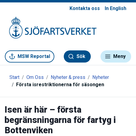
Kontakta oss
In English
Gå till meny
Gå till innehåll
Gå till kontakt
MSW Reportal
Sök
Meny
Start
Om Oss
Nyheter & press
Nyheter
Första isrestriktionerna för säsongen
Isen är här – första
begränsningarna för fartyg i
Bottenviken