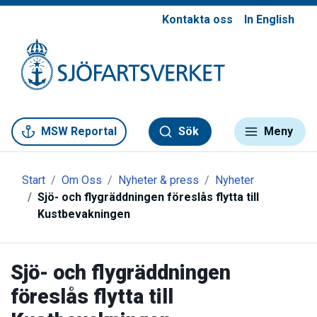
Kontakta oss
In English
Gå till meny
Gå till innehåll
Gå till kontakt
MSW Reportal
Sök
Meny
Start
Om Oss
Nyheter & press
Nyheter
Sjö- och flygräddningen föreslås flytta till
Kustbevakningen
Sjö- och flygräddningen
föreslås flytta till