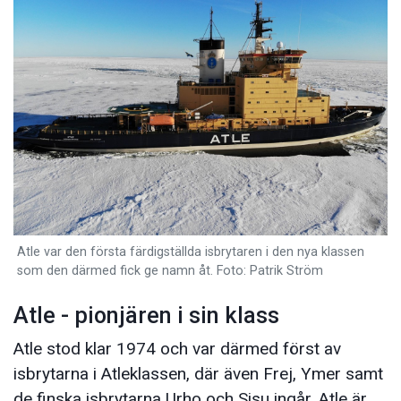
Atle var den första färdigställda isbrytaren i den nya klassen
som den därmed fick ge namn åt. Foto: Patrik Ström
Atle - pionjären i sin klass
Atle stod klar 1974 och var därmed först av
isbrytarna i Atleklassen, där även Frej, Ymer samt
de finska isbrytarna Urho och Sisu ingår. Atle är