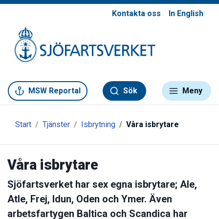
Kontakta oss
In English
Gå till meny
Gå till innehåll
Gå till kontakt
MSW Reportal
Sök
Meny
Start
Tjänster
Isbrytning
Våra isbrytare
Våra isbrytare
Sjöfartsverket har sex egna isbrytare; Ale,
Atle, Frej, Idun, Oden och Ymer. Även
arbetsfartygen Baltica och Scandica har