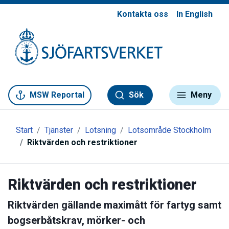
Kontakta oss
In English
Gå till meny
Gå till innehåll
Gå till kontakt
MSW Reportal
Sök
Meny
Start
Tjänster
Lotsning
Lotsområde Stockholm
Riktvärden och restriktioner
Riktvärden och restriktioner
Riktvärden gällande maximått för fartyg samt
bogserbåtskrav, mörker- och