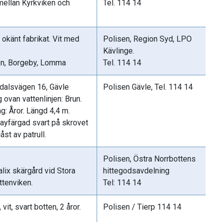
mellan Kyrkviken och
Tel. 114 14
 okänt fabrikat. Vit med
Polisen, Region Syd, LPO
Kävlinge.
en, Borgeby, Lomma
Tel. 114 14
ydalsvägen 16, Gävle
Polisen Gävle, Tel. 114 14
 ovan vattenlinjen: Brun.
ng: Åror. Längd 4,4 m.
ayfärgad svart på skrovet
st av patrull.
Polisen, Östra Norrbottens
lix skärgård vid Stora
hittegodsavdelning
ottenviken.
Tel: 114 14
 vit, svart botten, 2 åror.
Polisen / Tierp 114 14