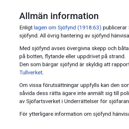
Allmän information
Enligt
lagen om Sjöfynd (1918:63)
publicerar 
sjöfynd. All övrig hantering av sjöfynd hänvisas
Med sjöfynd avses övergivna skepp och båtar
på botten, flytande eller uppdrivet på strand.
Den som bärgar sjöfynd är skyldig att rapporte
Tullverket
.
Om vissa förutsättningar uppfylls kan den so
såvida dess rätta ägare inte anmält sig till po
av Sjöfartsverket i Underrättelser för sjöfaran
För ytterligare information om sjöfynd hänvisa