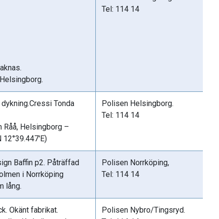
Tel: 114 14
aknas.
 Helsingborg.
r dykning.Cressi Tonda
Polisen Helsingborg.
Tel: 114 14
n Råå, Helsingborg –
 12°39.447'E)
ign Baffin p2. Påträffad
Polisen Norrköping,
holmen i Norrköping
Tel: 114 14
m lång.
ick. Okänt fabrikat.
Polisen Nybro/Tingsryd.