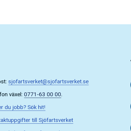
ost:
sjofartsverket@sjofartsverket.se
fon växel:
0771-63 00 00
.
r du jobb? Sök hit!
aktuppgifter till Sjöfartsverket