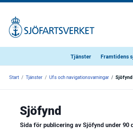
Gå till meny
Gå till innehåll
Gå till kontakt
Tjänster
Framtidens s
Start
Tjänster
Ufs och navigationsvarningar
Sjöfynd
Sjöfynd
Sida för publicering av Sjöfynd under 90 