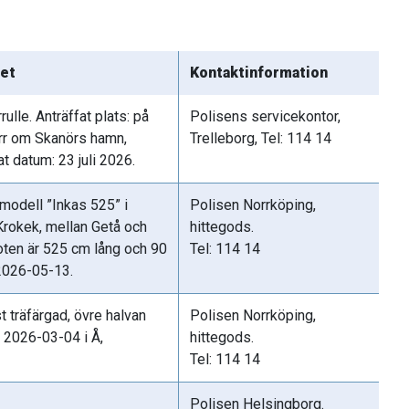
det
Kontaktinformation
ulle. Anträffat plats: på
Polisens servicekontor,
rr om Skanörs hamn,
Trelleborg, Tel: 114 14
t datum: 23 juli 2026.
 modell ”Inkas 525” i
Polisen Norrköping,
Krokek, mellan Getå och
hittegods.
oten är 525 cm lång och 90
Tel: 114 14
2026-05-13.
t träfärgad, övre halvan
Polisen Norrköping,
d 2026-03-04 i Å,
hittegods.
Tel: 114 14
Polisen Helsingborg.