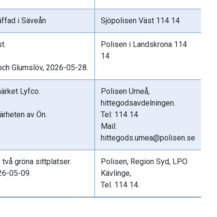
äffad i Säveån
Sjöpolisen Väst 114 14
t.
Polisen i Landskrona 114
14
 och Glumslöv, 2026-05-28.
ärket Lyfco.
Polisen Umeå,
hittegodsavdelningen.
närheten av Ön.
Tel: 114 14
Mail:
hittegods.umea@polisen.se
två gröna sittplatser.
Polisen, Region Syd, LPO
26-05-09.
Kävlinge,
Tel. 114 14.