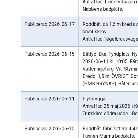
Anträffad: Linnerydssjön 
Nabbens badplats.
Publicerad 2026-06-17
Roddbåt, ca 1,6 m bred av
brunt skrov.
Anträffad Tegelbruksväg
Publicerad 2026-06-15
Båttyp: Eka. Fyndplats: N
2026-06-11 kl. 10:05. Färg
Vattenlinjefärg: Vit. Styrni
Bredd: 1,5 m. ÖVRIGT: Spr
(HMS BRYNÄS). Båten är lå
Publicerad 2026-06-11
Flytbrygga.
Anträffad 25 maj 2026 i Ka
Trutskärs södra udde i B
Publicerad 2026-06-10
Roddbåt, fabr. 'Uttern 450',
Funnen Marma badplats.