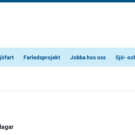
jöfart
Farledsprojekt
Jobba hos oss
Sjö- oc
dagar