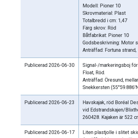
Modell: Pioner 10
Skrovmaterial: Plast
Totalbredd i cm: 1,47
Färg skrov: Röd
Båtfabrikat: Pioner 10
Godsbeskrivning: Motor s
Anträffad: Fortuna strand,
Publicerad 2026-06-30
Signal-/markeringsboj fö
Float, Röd.
Anträffad: Öresund, mella
Snekkersten (55°59.886'N
Publicerad 2026-06-23
Havskajak, röd Boréal Des
vid Edstrandskajen/Blixt
260428. Kajaken är 522 c
Publicerad 2026-06-17
Liten plastjolle i slitet sk