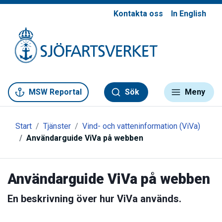
Kontakta oss
In English
Gå till meny
Gå till innehåll
Gå till kontakt
MSW Reportal
Sök
Meny
Start
Tjänster
Vind- och vatteninformation (ViVa)
Användarguide ViVa på webben
Användarguide ViVa på webben
En beskrivning över hur ViVa används.