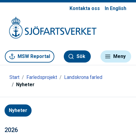
Kontakta oss
In English
Gå till meny
Gå till innehåll
Gå till kontakt
MSW Reportal
Sök
Meny
Start
Farledsprojekt
Landskrona farled
Nyheter
Nyheter
2026