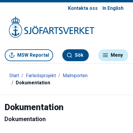
Kontakta oss
In English
Gå till meny
Gå till innehåll
Gå till kontakt
MSW Reportal
Sök
Meny
Start
Farledsprojekt
Malmporten
Dokumentation
Dokumentation
Dokumentation