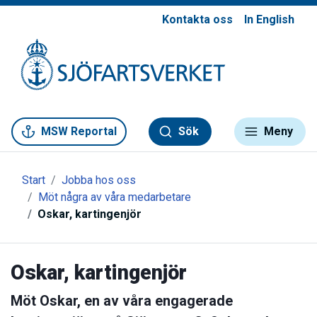
Kontakta oss
In English
Gå till meny
Gå till innehåll
Gå till kontakt
MSW Reportal
Sök
Meny
Start
Jobba hos oss
Möt några av våra medarbetare
Oskar, kartingenjör
Oskar, kartingenjör
Möt Oskar, en av våra engagerade