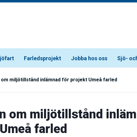
jöfart
Farledsprojekt
Jobba hos oss
Sjö- oc
om miljötillstånd inlämnad för projekt Umeå farled
 om miljötillstånd inläm
 Umeå farled