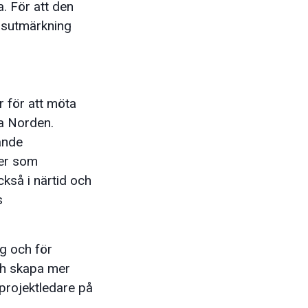
. För att den
edsutmärkning
 för att möta
ra Norden.
ande
rer som
kså i närtid och
s
g och för
och skapa mer
 projektledare på