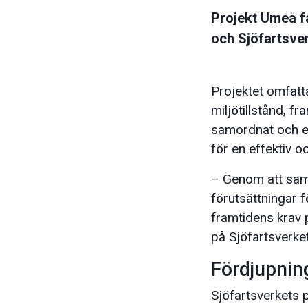
Projekt Umeå f
och Sjöfartsver
Projektet omfat
miljötillstånd, f
samordnat och ef
för en effektiv
– Genom att sam
förutsättningar 
framtidens krav p
på Sjöfartsverket
Fördjupnin
Sjöfartsverkets 