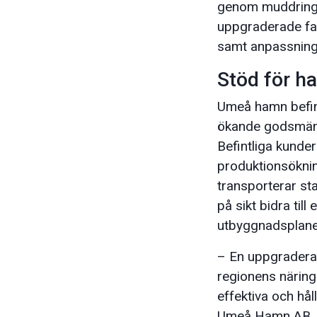
genom muddring a
uppgraderade farl
samt anpassning 
Stöd för h
Umeå hamn befinn
ökande godsmängde
Befintliga kunde
produktionsöknin
transporterar st
på sikt bidra ti
utbyggnadsplane
– En uppgraderad
regionens näring
effektiva och hå
Umeå Hamn AB.