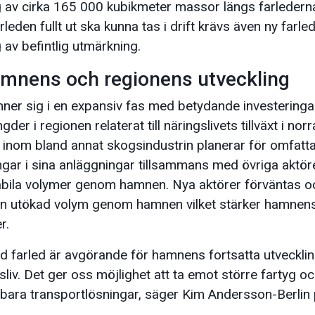
v cirka 165 000 kubikmeter massor längs farlederna
eden fullt ut ska kunna tas i drift krävs även ny farl
av befintlig utmärkning.
amnens och regionens utveckling
er sig i en expansiv fas med betydande investeringar
r i regionen relaterat till näringslivets tillväxt i nor
r inom bland annat skogsindustrin planerar för omfatt
gar i sina anläggningar tillsammans med övriga aktö
abila volymer genom hamnen. Nya aktörer förväntas oc
ll en utökad volym genom hamnen vilket stärker hamnen
r.
 farled är avgörande för hamnens fortsatta utvecklin
sliv. Det ger oss möjlighet att ta emot större fartyg 
llbara transportlösningar, säger Kim Andersson-Berlin