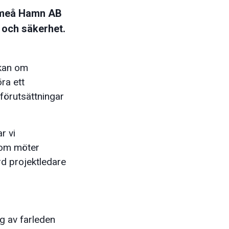
 Umeå Hamn AB
 och säkerhet.
ökan om
öra ett
förutsättningar
r vi
som möter
rd projektledare
g av farleden