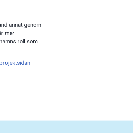
bland annat genom
ör mer
 hamns roll som
projektsidan