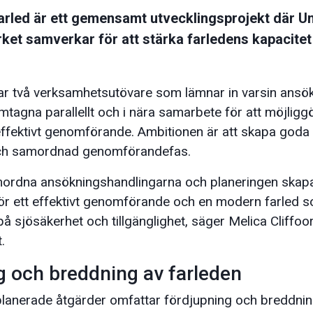
arled är ett gemensamt utvecklingsprojekt där
ket samverkar för att stärka farledens kapacitet
tar två verksamhetsutövare som lämnar in varsin ans
ramtagna parallellt och i nära samarbete för att möjligg
fektivt genomförande. Ambitionen är att skapa goda 
 och samordnad genomförandefas.
ordna ansökningshandlingarna och planeringen skapa
för ett effektivt genomförande och en modern farled 
å sjösäkerhet och tillgänglighet, säger Melica Cliffoo
.
g och breddning av farleden
planerade åtgärder omfattar fördjupning och breddnin