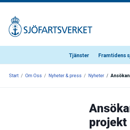
Gå till meny
Gå till innehåll
Gå till kontakt
Tjänster
Framtidens s
Start
Om Oss
Nyheter & press
Nyheter
Ansökan 
Ansökan
projekt