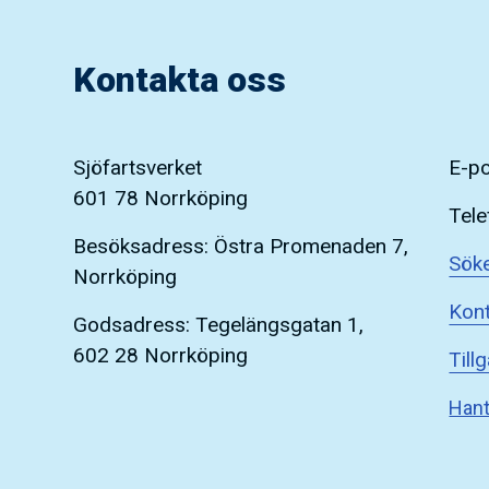
Kontakta oss
Sjöfartsverket
E-p
601 78 Norrköping
Tele
Besöksadress: Östra Promenaden 7,
Söke
Norrköping
Kont
Godsadress: Tegelängsgatan 1,
602 28 Norrköping
Till
Hant