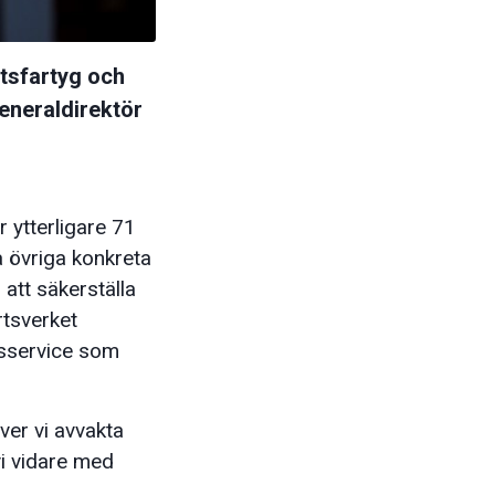
etsfartyg och
eneraldirektör
r ytterligare 71
a övriga konkreta
 att säkerställa
tsverket
llsservice som
ver vi avvakta
vi vidare med