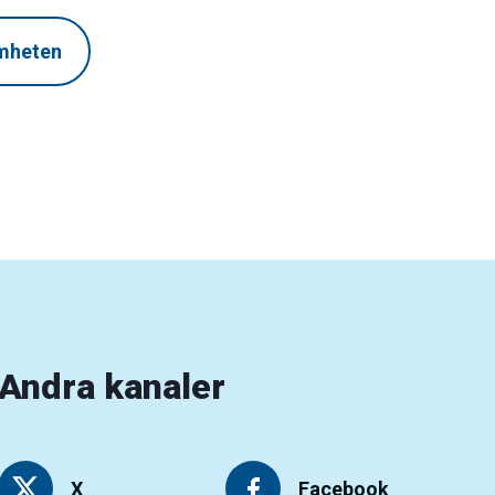
amheten
Andra kanaler
X
Facebook