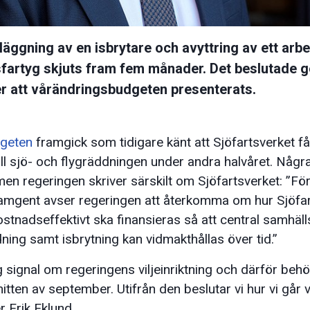
läggning av en isbrytare och avyttring av ett arb
sfartyg skjuts fram fem månader. Det beslutade g
er att vårändringsbudgeten presenterats.
dgeten
framgick som tidigare känt att Sjöfartsverket få
ill sjö- och flygräddningen under andra halvåret. Någr
men regeringen skriver särskilt om Sjöfartsverket: ”För
amgent avser regeringen att återkomma om hur Sjöfar
kostnadseffektivt ska finansieras så att central samhä
ning samt isbrytning kan vidmakthållas över tid.”
g signal om regeringens viljeinriktning och därför behö
tten av september. Utifrån den beslutar vi hur vi går 
r Erik Eklund.