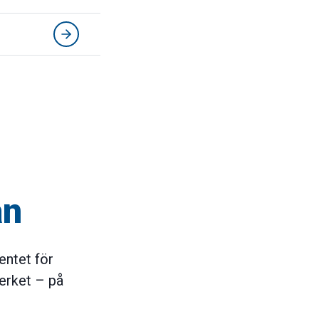
an
entet för
verket – på