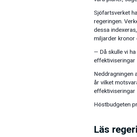
Sjöfartsverket ha
regeringen. Verk
dessa indexeras,
miljarder kronor 
— Då skulle vi h
effektiviseringar
Neddragningen av
år vilket motsvar
effektiviseringar
Höstbudgeten pre
Läs reger