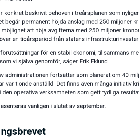
r konkret beskrivit behoven i treårsplanen som nyligen
et begär permanent höjda anslag med 250 miljoner kr
 möjlighet att höja avgifterna med 250 miljoner krono
över en tioårsperiod från statens infrastrukturinvester
a förutsättningar för en stabil ekonomi, tillsammans m
 som vi själva genomför, säger Erik Eklund.
 administrationen fortsätter som planerat om 40 mil
ar var tionde anställd. Det finns även många initiativ kr
 i den operativa verksamheten som gett tydliga resultat
senteras vanligen i slutet av september.
ingsbrevet