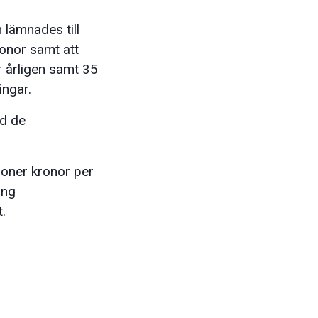
 lämnades till
onor samt att
r årligen samt 35
ingar.
ed de
joner kronor per
ing
.