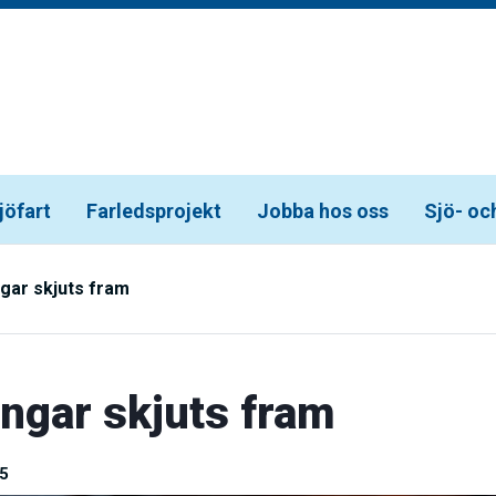
jöfart
Farledsprojekt
Jobba hos oss
Sjö- oc
gar skjuts fram
ngar skjuts fram
5