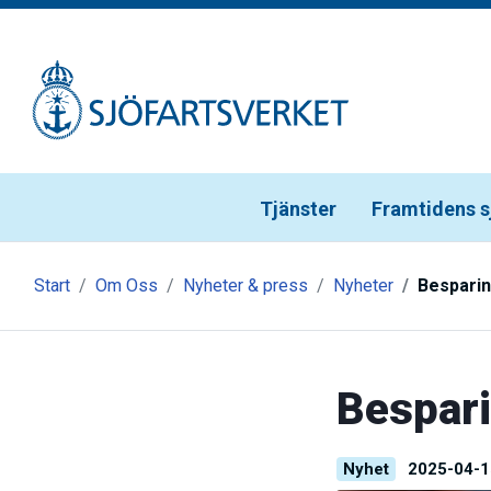
Gå till meny
Gå till innehåll
Gå till kontakt
Tjänster
Framtidens s
Start
Om Oss
Nyheter & press
Nyheter
Besparin
Bespari
Nyhet
2025-04-1