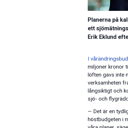
Planerna på kal
ett sjömätning
Erik Eklund eft
I vårändringsbu
miljoner kronor t
löften gavs inte 
verksamheten fr
långsiktigt och 
sjö- och flygrädd
— Det är en tydli
höstbudgeten i mi
våra planer, säge