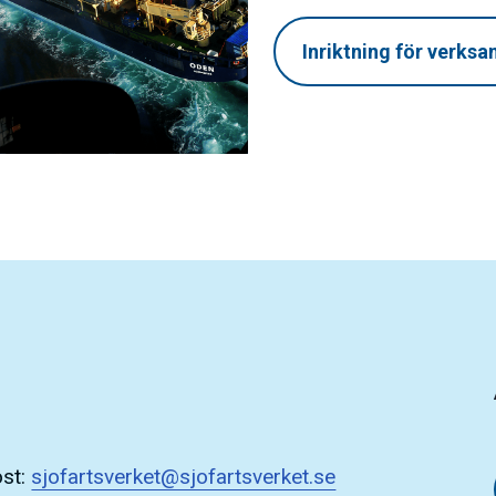
Inriktning för verks
ost:
sjofartsverket@sjofartsverket.se