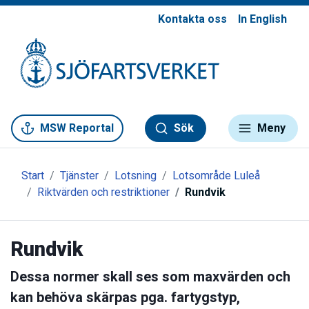
Kontakta oss
In English
Gå till meny
Gå till innehåll
Gå till kontakt
MSW Reportal
Sök
Meny
Start
Tjänster
Lotsning
Lotsområde Luleå
Riktvärden och restriktioner
Rundvik
Rundvik
Dessa normer skall ses som maxvärden och
kan behöva skärpas pga. fartygstyp,