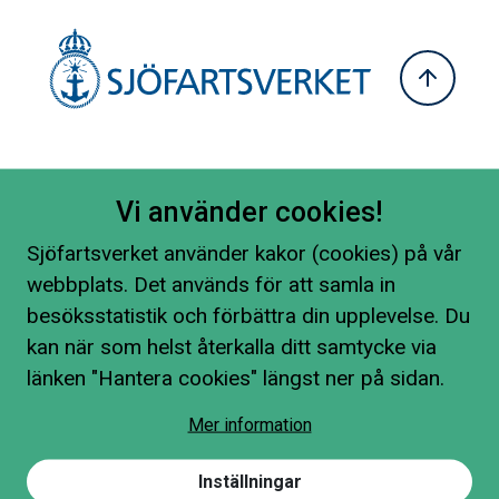
Vi använder cookies!
Sjöfartsverket använder kakor (cookies) på vår
webbplats. Det används för att samla in
besöksstatistik och förbättra din upplevelse. Du
kan när som helst återkalla ditt samtycke via
länken "Hantera cookies" längst ner på sidan.
Mer information
Inställningar