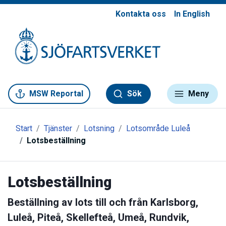
Kontakta oss
In English
Gå till meny
Gå till innehåll
Gå till kontakt
MSW Reportal
Sök
Meny
Start
Tjänster
Lotsning
Lotsområde Luleå
Lotsbeställning
Lotsbeställning
Beställning av lots till och från Karlsborg,
Luleå, Piteå, Skellefteå, Umeå, Rundvik,