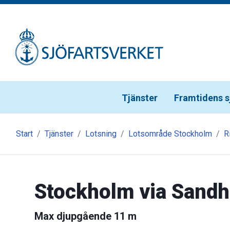
Gå till meny
Gå till innehåll
Gå till kontakt
Tjänster
Framtidens s
Start
Tjänster
Lotsning
Lotsområde Stockholm
R
Stockholm via Sand
Max djupgående 11 m