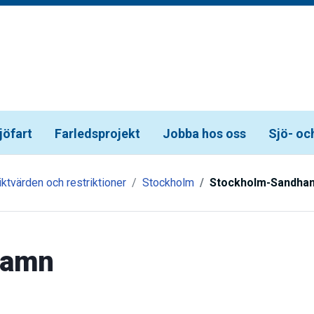
jöfart
Farledsprojekt
Jobba hos oss
Sjö- oc
iktvärden och restriktioner
Stockholm
Stockholm-Sandha
hamn