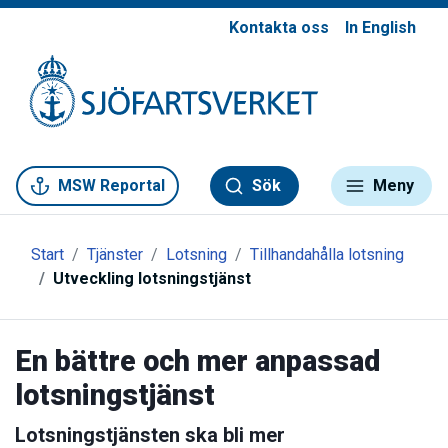
Kontakta oss
In English
Gå till meny
Gå till innehåll
Gå till kontakt
MSW Reportal
Sök
Meny
Start
Tjänster
Lotsning
Tillhandahålla lotsning
Utveckling lotsningstjänst
En bättre och mer anpassad
lotsningstjänst
Lotsningstjänsten ska bli mer