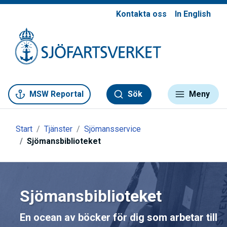
Kontakta oss
In English
Gå till meny
Gå till innehåll
Gå till kontakt
MSW Reportal
Sök
Meny
Start
Tjänster
Sjömansservice
Sjömansbiblioteket
Sjömansbiblioteket
En ocean av böcker för dig som arbetar till