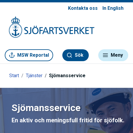
Kontakta oss
In English
Gå till meny
Gå till innehåll
Gå till kontakt
MSW Reportal
Sök
Meny
Start
Tjänster
Sjömansservice
Sjömansservice
En aktiv och meningsfull fritid för sjöfolk.