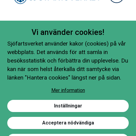
Vi använder cookies!
Sjöfartsverket använder kakor (cookies) på vår
webbplats. Det används för att samla in
besöksstatistik och förbättra din upplevelse. Du
kan när som helst återkalla ditt samtycke via
länken "Hantera cookies" längst ner på sidan.
Mer information
Inställningar
Acceptera nödvändiga