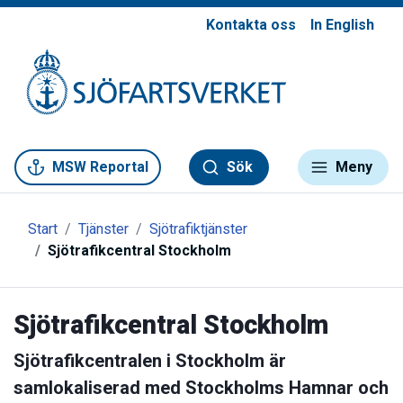
Kontakta oss
In English
Gå till meny
Gå till innehåll
Gå till kontakt
MSW Reportal
Sök
Meny
Start
Tjänster
Sjötrafiktjänster
Sjötrafikcentral Stockholm
Sjötrafikcentral Stockholm
Sjötrafikcentralen i Stockholm är
samlokaliserad med Stockholms Hamnar och