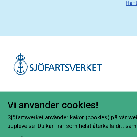
Hant
Vi använder cookies!
Sjöfartsverket använder kakor (cookies) på vår web
upplevelse. Du kan när som helst återkalla ditt sam