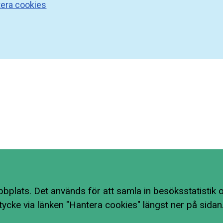
era cookies
bplats. Det används för att samla in besöksstatistik o
tycke via länken "Hantera cookies" längst ner på sidan