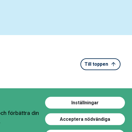
Till toppen
Inställningar
ch förbättra din
Acceptera nödvändiga
.