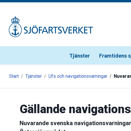
Gå till meny
Gå till innehåll
Gå till kontakt
Tjänster
Framtidens s
Start
Tjänster
Ufs och navigationsvarningar
Nuvaran
Gällande navigation
Nuvarande svenska navigationsvarningar