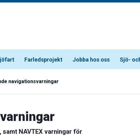
jöfart
Farledsprojekt
Jobba hos oss
Sjö- oc
de navigationsvarningar
svarningar
, samt NAVTEX varningar för