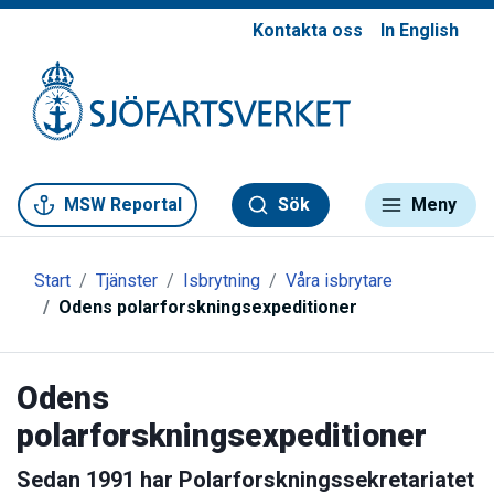
Kontakta oss
In English
Gå till meny
Gå till innehåll
Gå till kontakt
MSW Reportal
Sök
Meny
Start
Tjänster
Isbrytning
Våra isbrytare
Odens polarforskningsexpeditioner
Odens
polarforskningsexpeditioner
Sedan 1991 har Polarforskningssekretariatet