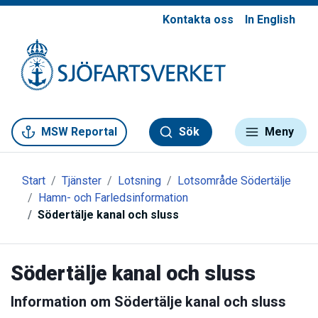
Kontakta oss
In English
Gå till meny
Gå till innehåll
Gå till kontakt
MSW Reportal
Sök
Meny
Start
Tjänster
Lotsning
Lotsområde Södertälje
Hamn- och Farledsinformation
Södertälje kanal och sluss
Södertälje kanal och sluss
Information om Södertälje kanal och sluss