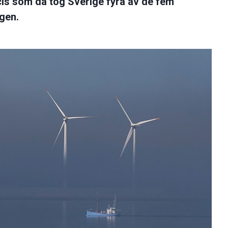
ecis som då tog Sverige fyra av de fem
ngen.