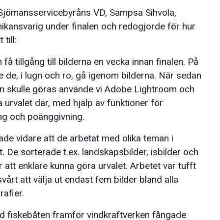
Sjömansservicebyråns VD, Sampsa Sihvola,
ikansvarig under finalen och redogjorde för hur
till:
 få tillgång till bilderna en vecka innan finalen. På
e de, i lugn och ro, gå igenom bilderna. När sedan
 skulle göras använde vi Adobe Lightroom och
a urvalet där, med hjälp av funktioner för
ng och poänggivning.
ade vidare att de arbetat med olika teman i
. De sorterade t.ex. landskapsbilder, isbilder och
r att enklare kunna göra urvalet. Arbetet var tufft
vårt att välja ut endast fem bilder bland alla
afier.
 fiskebåten framför vindkraftverken fångade