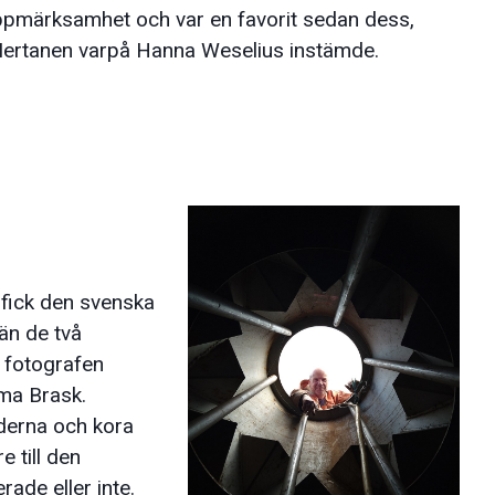
ppmärksamhet och var en favorit sedan dess,
Mertanen varpå Hanna Weselius instämde.
fick den svenska
 än de två
v fotografen
ma Brask.
lderna och kora
e till den
rade eller inte.