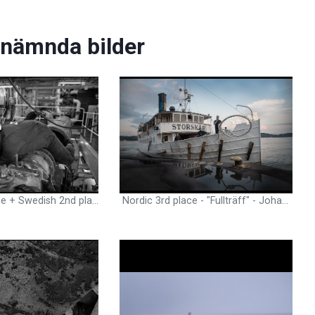
nämnda bilder
Nordic 2nd place + Swedish 2nd place - "At arm's length" - Jörgen Språng, Cook, BitOkland , SE - The jury's motivation: A classical black and white composition of work at sea. One can easily smell the motor oil and sweat and hear the cursing.
Nordic 3rd place - "Fullträff" - Johan Nilheimer, Master, M/S Roslagen, SE - The jury's motivation: A beautifully captured decisive moment. A classical archipelago vessel shows the living heritage of maritime traffic.