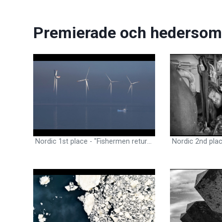
Premierade och hedersom
Nordic 1st place - "Fishermen returning to port" - Richard Jensen, Safety Officer, National Geographic Explorer, SE - The jury's motivation: A tranquil and beautiful image where the majestic windmills put human efforts on scale. In the picture we see a traditional fishing boat in a new industrial maritime landscape.