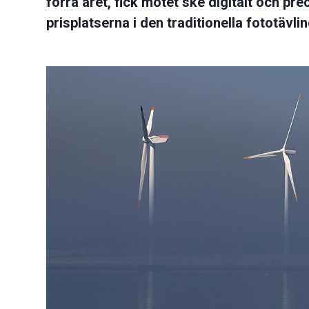
förra året, fick mötet ske digitalt och pr
prisplatserna i den traditionella fototävli