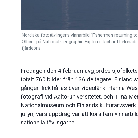
Nordiska fototävlingens vinnarbild "Fishermen returning t
Officer på National Geographic Explorer. Richard belönades
fjärdepris.
Fredagen den 4 februari avgjordes sjöfolkets
totalt 760 bilder från 136 deltagare. Finland
gången fick hållas över videolänk. Hanna Wesel
fotografi vid Aalto-universitetet, och Tiina M
Nationalmuseum och Finlands kulturarvsverk (
juryn, vars uppdrag var att kora fem vinnarbil
nationella tävlingarna.