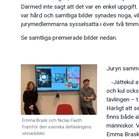
Därmed inte sagt att det var en enkel uppgift
var hård och samtliga bilder synades noga, vil
jurymedlemmarna sysselsatta i över två timm
Se samtliga premierade bilder nedan.
Juryn samman
-Jättekul att
och kul också
tävlingen – 
Härligt att s
finns både a
Emma Brask och Niclas Fasth
människor. V
framför den svenska deltävlingens
Emma Brask 
vinnarbilder.