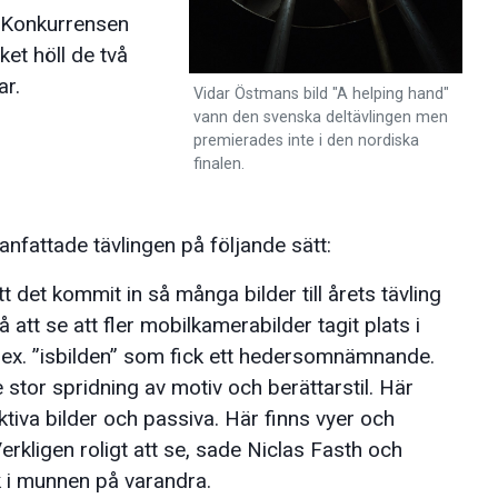
. Konkurrensen
ket höll de två
ar.
Vidar Östmans bild "A helping hand"
vann den svenska deltävlingen men
premierades inte i den nordiska
finalen.
fattade tävlingen på följande sätt:
 det kommit in så många bilder till årets tävling
 att se att fler mobilkamerabilder tagit plats i
t.ex. ”isbilden” som fick ett hedersomnämnande.
e stor spridning av motiv och berättarstil. Här
ktiva bilder och passiva. Här finns vyer och
erkligen roligt att se, sade Niclas Fasth och
i munnen på varandra.