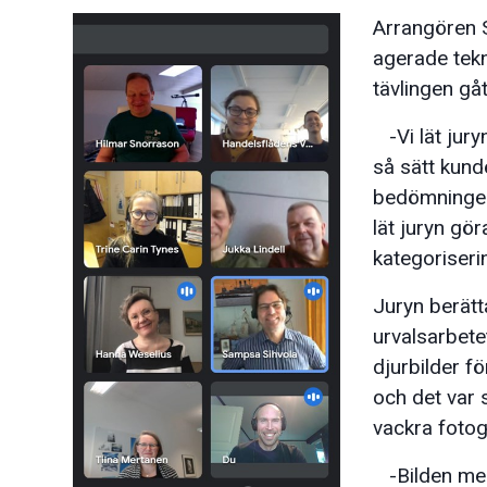
Arrangören 
agerade tekn
tävlingen gått 
-Vi lät juryn
så sätt kund
bedömningen
lät juryn gör
kategoriseri
Juryn berätt
urvalsarbetet
djurbilder fö
och det var s
vackra fotogr
-Bilden med