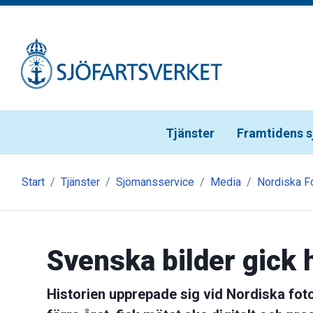
Gå till meny
Gå till innehåll
Gå till kontakt
Tjänster
Framtidens s
Start
Tjänster
Sjömansservice
Media
Nordiska Fo
Svenska bilder gick 
Historien upprepade sig vid Nordiska foto