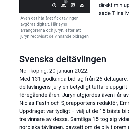
direkt min u
sade Tiina 
Även det här året fick tävlingen
avgöras digitalt. Här syns
arrangörerna och juryn, efter att
juryn redovisat de vinnande bidragen.
Svenska deltävlingen
Norrköping, 20 januari 2022.
Med 131 godkända bidrag från 26 deltagare, 
deltävlingens jury en betydligt tuffare uppgift
föregående åren. Juryn utgjordes även i år a
Niclas Fasth och Sjörapportens redaktör, Em
Uppdraget var tydligt – välj ut de 15 bästa bi
tre vinnare av dessa. Samtliga 15 tog sig vidar
nordiska tävlingen, oavsett om de blivit premie