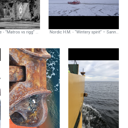
Nordic 5th place - ”Matros vs rigg” – Denny Flögstad, Bosun, Njord Viking, NO - The jury's motivation: A harmonic view of a moment of rest, where the contrast between human and technology is depicted in a balanced way. One may ask whether he is browsing the internet or writing poetry.
Nordic H.M. - "Wintery spirit” – Sanna Elo, Able seaman, IB Otso, FI - The jury's motivation: The image shows the great greyness of an arctic winter day. One can feel the tangible materiality of the water and ice.