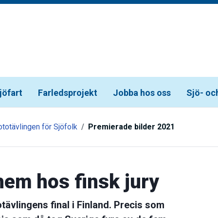
jöfart
Farledsprojekt
Jobba hos oss
Sjö- oc
totävlingen för Sjöfolk
Premierade bilder 2021
hem hos finsk jury
tävlingens final i Finland. Precis som