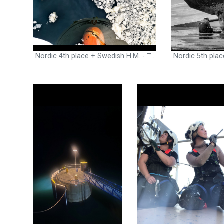
Nordic 4th place + Swedish H.M. - "”Breaking the ice” – Luka Jonasson, Able seaman, Norsea Fighter, SE - The jury's motivation: A fascinating view from the ship's bow showing the depth of the sky and the surface of the frozen sea.