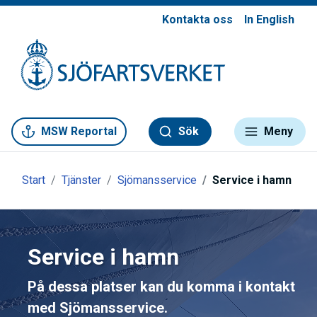
Kontakta oss
In English
Gå till meny
Gå till innehåll
Gå till kontakt
MSW Reportal
Sök
Meny
Start
Tjänster
Sjömansservice
Service i hamn
Service i hamn
På dessa platser kan du komma i kontakt
med Sjömansservice.