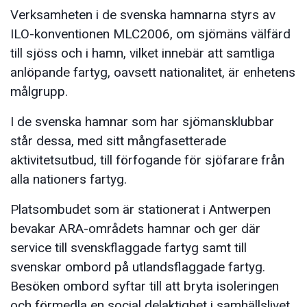
Verksamheten i de svenska hamnarna styrs av
ILO-konventionen MLC2006, om sjömäns välfärd
till sjöss och i hamn, vilket innebär att samtliga
anlöpande fartyg, oavsett nationalitet, är enhetens
målgrupp.
I de svenska hamnar som har sjömansklubbar
står dessa, med sitt mångfasetterade
aktivitetsutbud, till förfogande för sjöfarare från
alla nationers fartyg.
Platsombudet som är stationerat i Antwerpen
bevakar ARA-områdets hamnar och ger där
service till svenskflaggade fartyg samt till
svenskar ombord på utlandsflaggade fartyg.
Besöken ombord syftar till att bryta isoleringen
och förmedla en social delaktighet i samhällslivet.