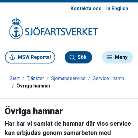
Kontakta oss
In English
Gå till meny
Gå till innehåll
Gå till kontakt
MSW Reportal
Sök
Meny
Start
Tjänster
Sjömansservice
Service i hamn
Övriga hamnar
Övriga hamnar
Har har vi samlat de hamnar där viss service
kan erbjudas genom samarbeten med