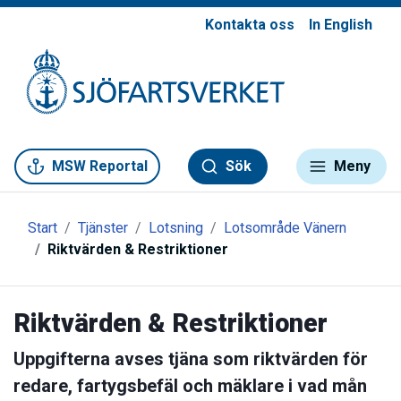
Kontakta oss
In English
Gå till meny
Gå till innehåll
Gå till kontakt
MSW Reportal
Sök
Meny
Start
Tjänster
Lotsning
Lotsområde Vänern
Riktvärden & Restriktioner
Riktvärden & Restriktioner
Uppgifterna avses tjäna som riktvärden för
redare, fartygsbefäl och mäklare i vad mån