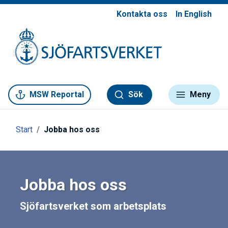
Kontakta oss
In English
Gå till meny
Gå till innehåll
Gå till kontakt
MSW Reportal
Sök
Meny
Start
Jobba hos oss
Jobba hos oss
Sjöfartsverket som arbetsplats