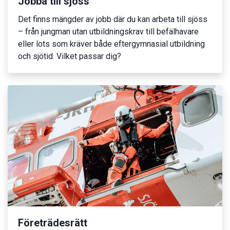
Jobba till sjöss
Det finns mängder av jobb där du kan arbeta till sjöss
– från jungman utan utbildningskrav till befälhavare
eller lots som kräver både eftergymnasial utbildning
och sjötid. Vilket passar dig?
Företrädesrätt