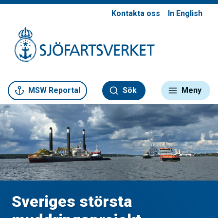
Kontakta oss
In English
Gå till meny
Gå till innehåll
Gå till kontakt
MSW Reportal
Sök
Meny
Sveriges största